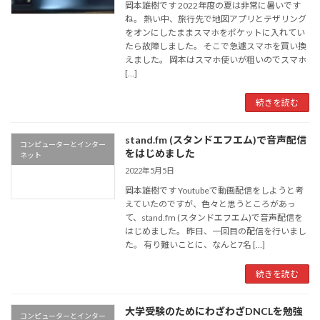
岡本雄樹です 2022年度の夏は非常に暑いです
ね。 熱い中、旅行先で地図アプリとテザリング
をオンにしたままスマホをポケットに入れてい
たら故障しました。 そこで急遽スマホを買い換
えました。 岡本はスマホ使いが粗いのでスマホ
[…]
続きを読む
stand.fm (スタンドエフエム)で音声配信
コンピューターとインター
をはじめました
ネット
2022年5月5日
岡本雄樹です Youtubeで動画配信をしようと考
えていたのですが、色々と思うところがあっ
て、stand.fm (スタンドエフエム)で音声配信を
はじめました。 昨日、一回目の配信を行いまし
た。 有り難いことに、なんと7名 […]
続きを読む
大学受験のためにわざわざDNCLを勉強
コンピューターとインター