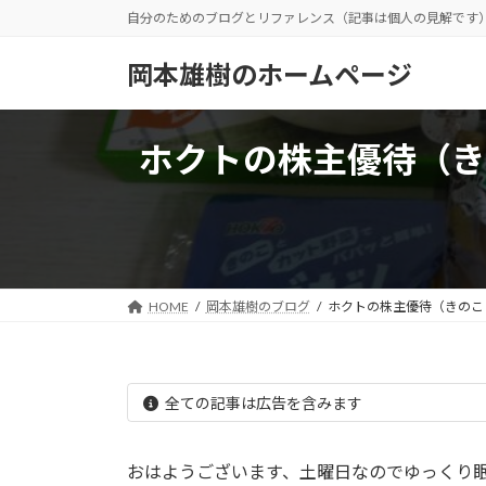
コ
ナ
自分のためのブログとリファレンス（記事は個人の見解です
ン
ビ
テ
ゲ
岡本雄樹のホームページ
ン
ー
ツ
シ
へ
ョ
ホクトの株主優待（き
ス
ン
キ
に
ッ
移
プ
動
HOME
岡本雄樹のブログ
ホクトの株主優待（きのこ
全ての記事は広告を含みます
おはようございます、土曜日なのでゆっくり