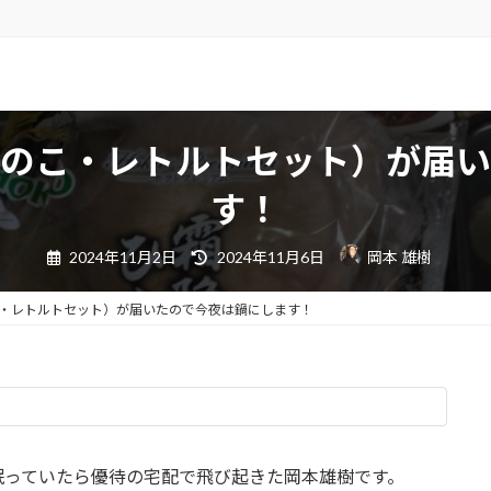
）
のこ・レトルトセット）が届い
す！
最
2024年11月2日
2024年11月6日
岡本 雄樹
終
更
新
日
・レトルトセット）が届いたので今夜は鍋にします！
時
:
眠っていたら優待の宅配で飛び起きた岡本雄樹です。