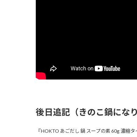
後日追記（きのこ鍋にな
『HOKTO あごだし 鍋 スープの素 60g