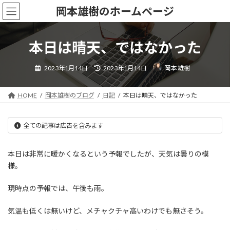
コ
ナ
岡本雄樹のホームページ
ン
ビ
テ
ゲ
ン
ー
本日は晴天、ではなかった
ツ
シ
へ
ョ
最
ス
ン
2023年1月14日
2023年1月14日
岡本 雄樹
終
更
キ
に
新
ッ
移
日
時
HOME
岡本雄樹のブログ
日記
本日は晴天、ではなかった
プ
動
:
全ての記事は広告を含みます
本日は非常に暖かくなるという予報でしたが、天気は曇りの模
様。
現時点の予報では、午後も雨。
気温も低くは無いけど、メチャクチャ高いわけでも無さそう。