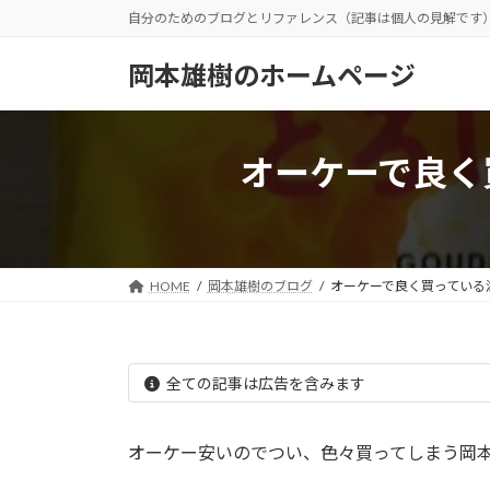
コ
ナ
自分のためのブログとリファレンス（記事は個人の見解です
ン
ビ
テ
ゲ
岡本雄樹のホームページ
ン
ー
ツ
シ
へ
ョ
オーケーで良く
ス
ン
キ
に
ッ
移
プ
動
HOME
岡本雄樹のブログ
オーケーで良く買っている
全ての記事は広告を含みます
オーケー安いのでつい、色々買ってしまう岡