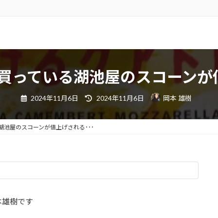
）
買っている湖池屋のスコーンが値
最
2024年11月6日
2024年11月6日
岡本 雄樹
終
更
新
日
湖池屋のスコーンが値上げされる･･･
時
:
本雄樹です