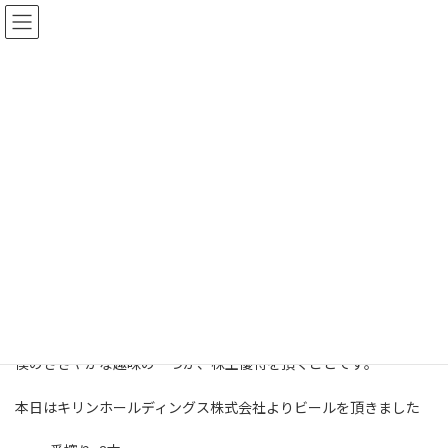
コ
ナ
岡本雄樹のホームページ
ン
ビ
テ
ゲ
ン
ー
株主優待でキリンのビールを頂
ツ
シ
へ
ョ
きました
ス
ン
キ
に
最
2024年5月29日
2024年9月29日
岡本 雄樹
終
ッ
移
更
プ
動
新
日
HOME
岡本雄樹のブログ
株主優待でキリンのビールを頂きました
時
:
全ての記事は広告を含みます
岡本雄樹です
僕のささやかな趣味の一つが、株主優待を頂くことです。
本日はキリンホールディングス株式会社よりビールを頂きました