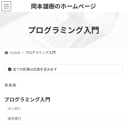
コ
ナ
岡本雄樹のホームページ
ン
ビ
テ
ゲ
ン
ー
ツ
シ
プログラミング入門
へ
ョ
ス
ン
キ
に
ッ
移
HOME
プログラミング入門
プ
動
全ての記事は広告を含みます
あああ
プログラミング入門
はじめに
順次実行